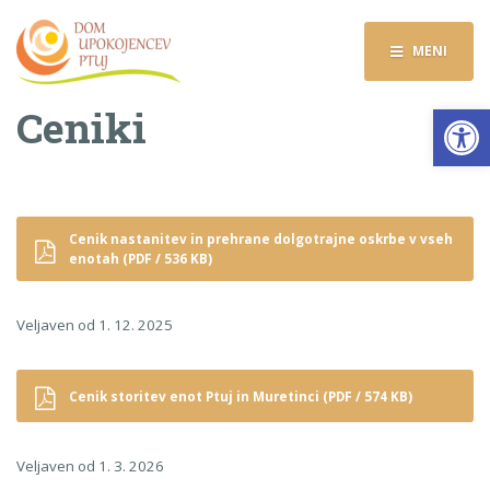
MENI
Op
Ceniki
Cenik nastanitev in prehrane dolgotrajne oskrbe v vseh
enotah (PDF / 536 KB)
Veljaven od 1. 12. 2025
Cenik storitev enot Ptuj in Muretinci (PDF / 574 KB)
Veljaven od 1. 3. 2026