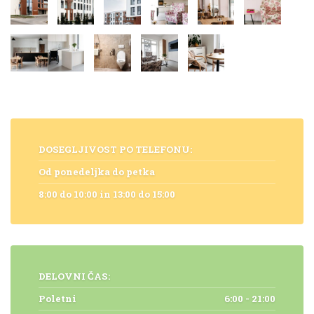
DOSEGLJIVOST PO TELEFONU:
Od ponedeljka do petka
8:00 do 10:00 in 13:00 do 15:00
DELOVNI ČAS:
Poletni
6:00 - 21:00