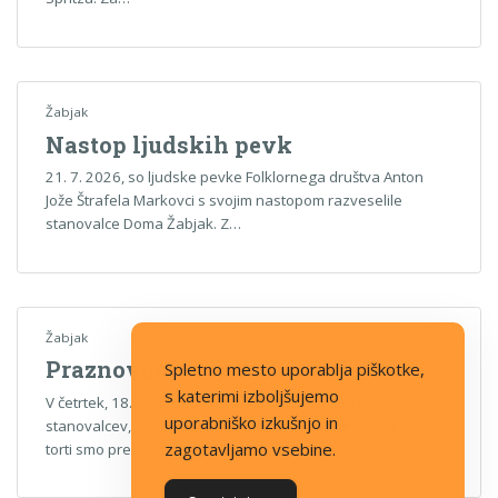
Žabjak
Nastop ljudskih pevk
21. 7. 2026, so ljudske pevke Folklornega društva Anton
Jože Štrafela Markovci s svojim nastopom razveselile
stanovalce Doma Žabjak. Z…
Žabjak
Praznovanje rojstnih dni
Spletno mesto uporablja piškotke,
s katerimi izboljšujemo
V četrtek, 18.6.2026 smo praznovali rojstne dneve
uporabniško izkušnjo in
stanovalcev, rojenih v aprilu, maju in juniju.
Ob okusni
zagotavljamo vsebine.
torti smo preživeli…