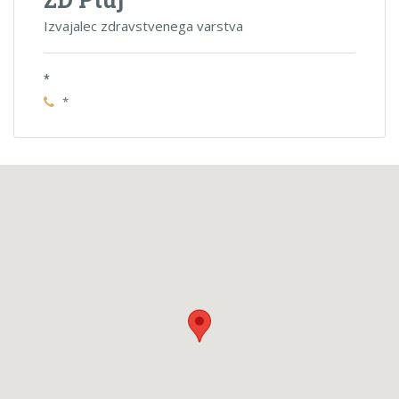
Izvajalec zdravstvenega varstva
*
*