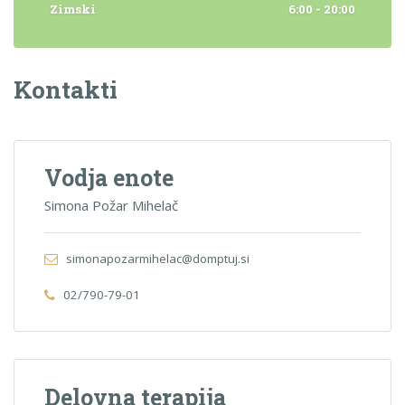
Zimski
6:00 - 20:00
Kontakti
Vodja enote
Simona Požar Mihelač
simonapozarmihelac@domptuj.si
02/790-79-01
Delovna terapija