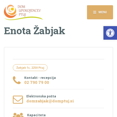
MENI
Op
Enota Žabjak
Žabjak 1c, 2250 Ptuj
Kontakt - recepcija
02 790 79 00
Elektronska pošta
domzabjak@domptuj.si
Kapaciteta