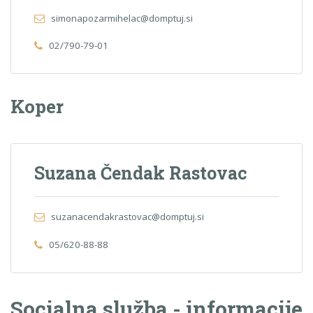
simonapozarmihelac@domptuj.si
02/790-79-01
Koper
Suzana Čendak Rastovac
suzanacendakrastovac@domptuj.si
05/620-88-88
Socialna služba - informacije