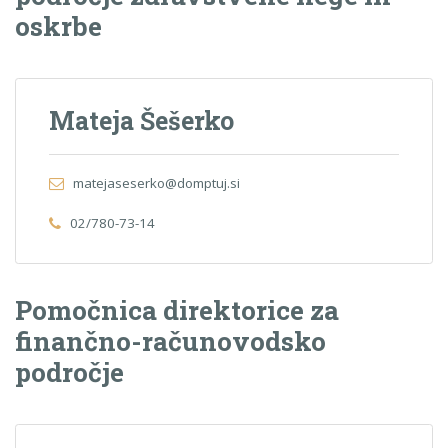
oskrbe
Mateja Šešerko
matejaseserko@domptuj.si
02/780-73-14
Pomočnica direktorice za
finančno-računovodsko
področje