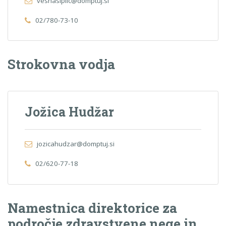
vesnasiplic@domptuj.si
02/780-73-10
Strokovna vodja
Jožica Hudžar
jozicahudzar@domptuj.si
02/620-77-18
Namestnica direktorice za
področje zdravstvene nege in