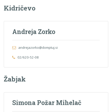
Kidričevo
Andreja Zorko
andrejazorko@domptuj.si
02/620-52-08
Žabjak
Simona Požar Mihelač