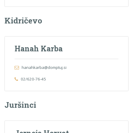
Kidričevo
Hanah Karba
hanahkarba@domptuj.si
02/620-76-45
Juršinci