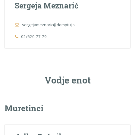
Sergeja Meznarič
sergejameznaric@domptuj.si
02/620-77-79
Vodje enot
Muretinci