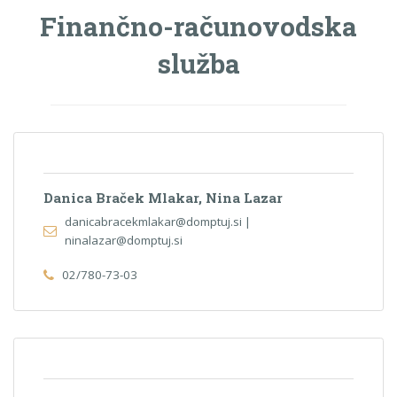
Finančno-računovodska
služba
Danica Braček Mlakar, Nina Lazar
danicabracekmlakar@domptuj.si |
ninalazar@domptuj.si
02/780-73-03