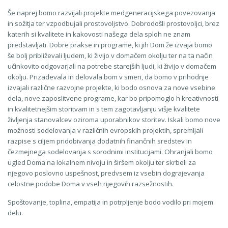
Še naprej bomo razvijali projekte medgeneracijskega povezovanja
in sožitja ter vzpodbujali prostovoljstvo. Dobrodošli prostovoljci, brez
katerih si kvalitete in kakovosti našega dela sploh ne znam
predstavljati. Dobre prakse in programe, ki jih Dom že izvaja bomo
še bolj približevali ljudem, ki živijo v domačem okolju ter na ta način
učinkovito odgovarjali na potrebe starejših ljudi, ki živijo v domačem
okolju. Prizadevala in delovala bom v smeri, da bomo v prihodnje
izvajali različne razvojne projekte, ki bodo osnova za nove vsebine
dela, nove zaposlitvene programe, kar bo pripomoglo h kreativnosti
in kvalitetnejšim storitvam in s tem zagotavljanju višje kvalitete
življenja stanovalcev oziroma uporabnikov storitev. Iskali bomo nove
možnosti sodelovanja v različnih evropskih projektih, spremljali
razpise s ciljem pridobivanja dodatnih finančnih sredstev in
čezmejnega sodelovanja s sorodnimi institucijami. Ohranjali bomo
ugled Doma na lokalnem nivoju in širšem okolju ter skrbeli za
njegovo poslovno uspešnost, predvsem iz vsebin dograjevanja
celostne podobe Doma v vseh njegovih razsežnostih.
Spoštovanje, toplina, empatija in potrpljenje bodo vodilo pri mojem
delu.