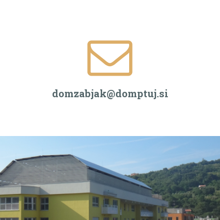
domzabjak@domptuj.si