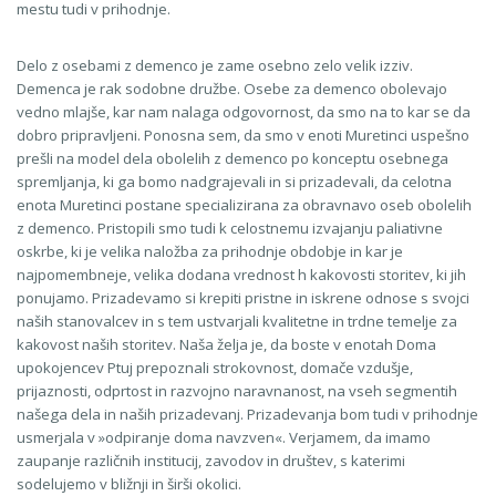
mestu tudi v prihodnje.
Delo z osebami z demenco je zame osebno zelo velik izziv.
Demenca je rak sodobne družbe. Osebe za demenco obolevajo
vedno mlajše, kar nam nalaga odgovornost, da smo na to kar se da
dobro pripravljeni. Ponosna sem, da smo v enoti Muretinci uspešno
prešli na model dela obolelih z demenco po konceptu osebnega
spremljanja, ki ga bomo nadgrajevali in si prizadevali, da celotna
enota Muretinci postane specializirana za obravnavo oseb obolelih
z demenco. Pristopili smo tudi k celostnemu izvajanju paliativne
oskrbe, ki je velika naložba za prihodnje obdobje in kar je
najpomembneje, velika dodana vrednost h kakovosti storitev, ki jih
ponujamo. Prizadevamo si krepiti pristne in iskrene odnose s svojci
naših stanovalcev in s tem ustvarjali kvalitetne in trdne temelje za
kakovost naših storitev. Naša želja je, da boste v enotah Doma
upokojencev Ptuj prepoznali strokovnost, domače vzdušje,
prijaznosti, odprtost in razvojno naravnanost, na vseh segmentih
našega dela in naših prizadevanj. Prizadevanja bom tudi v prihodnje
usmerjala v »odpiranje doma navzven«. Verjamem, da imamo
zaupanje različnih institucij, zavodov in društev, s katerimi
sodelujemo v bližnji in širši okolici.