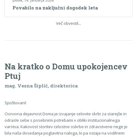
petek, 16. januarja 2026
Povabilo na zaključni dogodek leta
Več obvestil...
Na kratko o Domu upokojencev
Ptuj
mag. Vesna Šiplič, direktorica
Spoštovani!
Osnovna dejavnost Doma je izvajanje celovite skrbi za starejše in
odrasle sebe s posebnimi potrebami v obliki institucionalnega
varstva. Kakovost storitev celostne oskrbe in zdravstvene nege je
bila naša dosedanja poglavitna naloga, ki pa ostaja na vodilnem