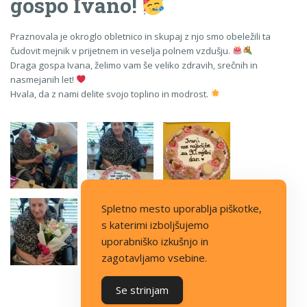
gospo Ivano!
Praznovala je okroglo obletnico in skupaj z njo smo obeležili ta
čudovit mejnik v prijetnem in veselja polnem vzdušju.
Draga gospa Ivana, želimo vam še veliko zdravih, srečnih in
nasmejanih let!
Hvala, da z nami delite svojo toplino in modrost.
Spletno mesto uporablja piškotke,
s katerimi izboljšujemo
uporabniško izkušnjo in
zagotavljamo vsebine.
Se strinjam