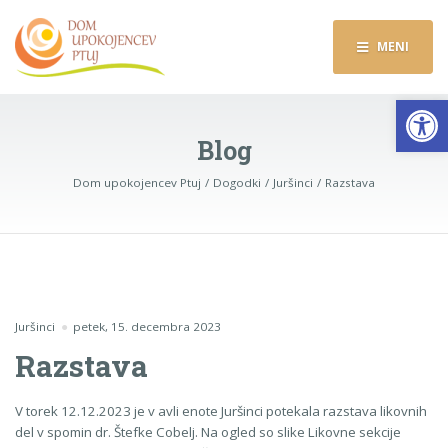
MENI
Op
Blog
Dom upokojencev Ptuj
Dogodki
Juršinci
Razstava
Juršinci
petek, 15. decembra 2023
Razstava
V torek 12.12.2023 je v avli enote Juršinci potekala razstava likovnih
del v spomin dr. Štefke Cobelj. Na ogled so slike Likovne sekcije