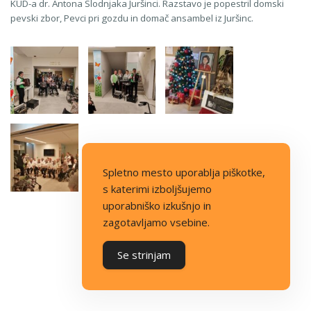
KUD-a dr. Antona Slodnjaka Juršinci. Razstavo je popestril domski
pevski zbor, Pevci pri gozdu in domač ansambel iz Juršinc.
Spletno mesto uporablja piškotke,
s katerimi izboljšujemo
uporabniško izkušnjo in
zagotavljamo vsebine.
Se strinjam