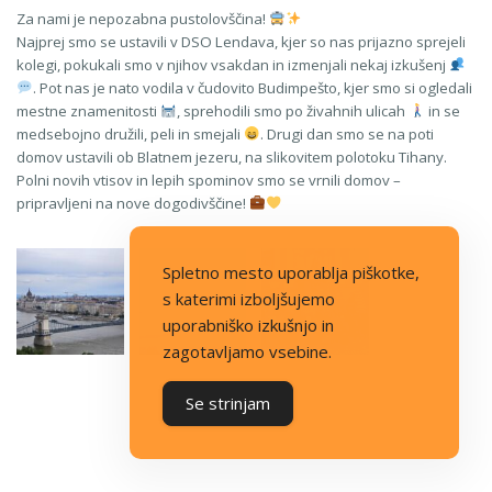
Za nami je nepozabna pustolovščina!
Najprej smo se ustavili v DSO Lendava, kjer so nas prijazno sprejeli
kolegi, pokukali smo v njihov vsakdan in izmenjali nekaj izkušenj
. Pot nas je nato vodila v čudovito Budimpešto, kjer smo si ogledali
mestne znamenitosti
, sprehodili smo po živahnih ulicah
in se
medsebojno družili, peli in smejali
. Drugi dan smo se na poti
domov ustavili ob Blatnem jezeru, na slikovitem polotoku Tihany.
Polni novih vtisov in lepih spominov smo se vrnili domov –
pripravljeni na nove dogodivščine!
Spletno mesto uporablja piškotke,
s katerimi izboljšujemo
uporabniško izkušnjo in
zagotavljamo vsebine.
Se strinjam