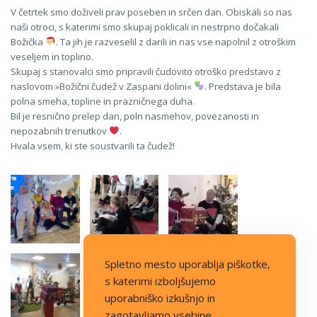
V četrtek smo doživeli prav poseben in srčen dan. Obiskali so nas
naši otroci, s katerimi smo skupaj poklicali in nestrpno dočakali
Božička
. Ta jih je razveselil z darili in nas vse napolnil z otroškim
veseljem in toplino.
Skupaj s stanovalci smo pripravili čudovito otroško predstavo z
naslovom »Božični čudež v Zaspani dolini«
. Predstava je bila
polna smeha, topline in prazničnega duha.
Bil je resnično prelep dan, poln nasmehov, povezanosti in
nepozabnih trenutkov
.
Hvala vsem, ki ste soustvarili ta čudež!
Spletno mesto uporablja piškotke,
s katerimi izboljšujemo
uporabniško izkušnjo in
zagotavljamo vsebine.