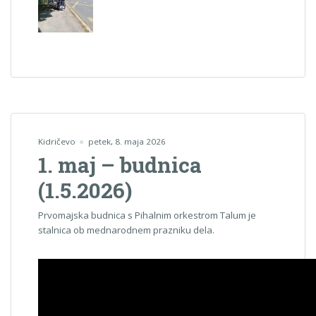
Kidričevo
petek, 8. maja 2026
1. maj – budnica
(1.5.2026)
Prvomajska budnica s Pihalnim orkestrom Talum je
stalnica ob mednarodnem prazniku dela.