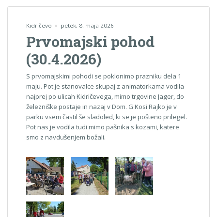
Kidričevo
petek, 8. maja 2026
Prvomajski pohod
(30.4.2026)
S prvomajskimi pohodi se poklonimo prazniku dela 1
maju. Pot je stanovalce skupaj z animatorkama vodila
najprej po ulicah Kidričevega, mimo trgovine Jager, do
železniške postaje in nazaj v Dom. G Kosi Rajko je v
parku vsem častil še sladoled, ki se je pošteno prilegel.
Pot nas je vodila tudi mimo pašnika s kozami, katere
smo z navdušenjem božali.