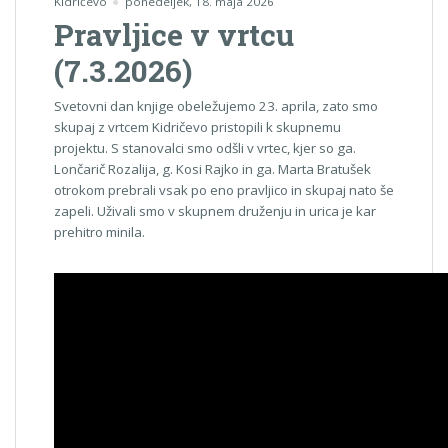
Kidričevo
ponedeljek, 18. maja 2026
Pravljice v vrtcu
(7.3.2026)
Svetovni dan knjige obeležujemo 23. aprila, zato smo
skupaj z vrtcem Kidričevo pristopili k skupnemu
projektu. S stanovalci smo odšli v vrtec, kjer so ga.
Lončarič Rozalija, g. Kosi Rajko in ga. Marta Bratušek
otrokom prebrali vsak po eno pravljico in skupaj nato še
zapeli. Uživali smo v skupnem druženju in urica je kar
prehitro minila.