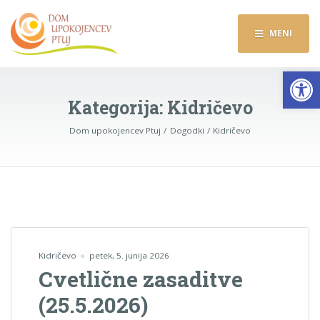
MENI
Op
Kategorija:
Kidričevo
Dom upokojencev Ptuj
Dogodki
Kidričevo
Kidričevo
petek, 5. junija 2026
Cvetlične zasaditve
(25.5.2026)