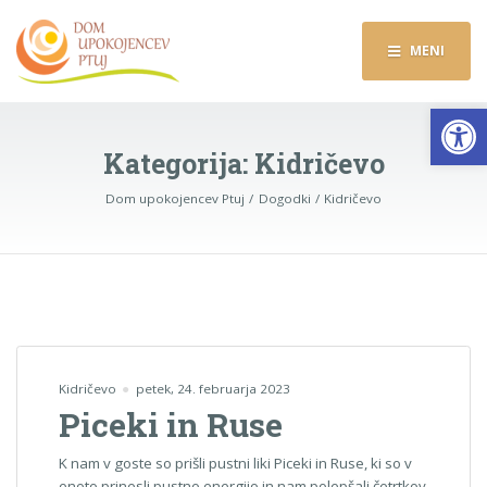
MENI
Op
Kategorija:
Kidričevo
Dom upokojencev Ptuj
Dogodki
Kidričevo
Kidričevo
petek, 24. februarja 2023
Piceki in Ruse
K nam v goste so prišli pustni liki Piceki in Ruse, ki so v
enoto prinesli pustno energijo in nam polepšali četrtkov