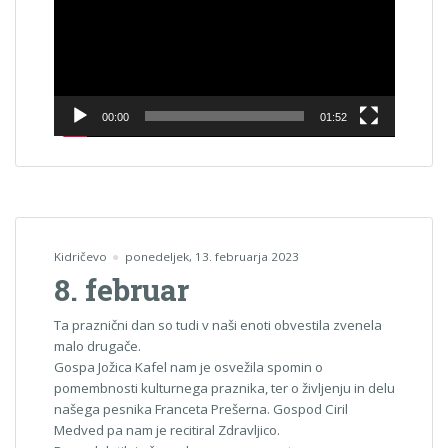
00:00
01:52
Kidričevo
ponedeljek, 13. februarja 2023
8. februar
Ta praznični dan so tudi v naši enoti obvestila zvenela
malo drugače.
Gospa Jožica Kafel nam je osvežila spomin o
pomembnosti kulturnega praznika, ter o življenju in delu
našega pesnika Franceta Prešerna. Gospod Ciril
Medved pa nam je recitiral Zdravljico.