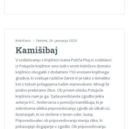
Kidričevo
četrtek, 26. januarja 2023
Kamišibaj
V sodelovanju s Knjižnico Ivana Potrča Ptuj in sodelavci
iz Potujoče knjižnice smo tudi v enoti Kidričevo domsko
knjižnico obogatili z dodatnimi 150 enotami knjižnega
gradiva, ki vsebuje različne žanre in je tako s tematiko
kot s tiskom prilagojena našim stanovalcem. Mnogi že
pridno prebiramo čtivo. Ob prvem obisku Potujoče
knjižnice nam je ga. Tjaša predstavila zgodbo Jelka
avtorja H.C. Andersena s pomočjo kamišibaja, ki je
edinstvena oblika pripovedovanja zgodb ob slikah oz.
ilustracijah, ki so vložene v lesen oder, butaj.
Pripovedovalec ob pripovedovanju menja slike, ki
prikazujejo dogajanje v zgodbi. Ob pripovedovanju