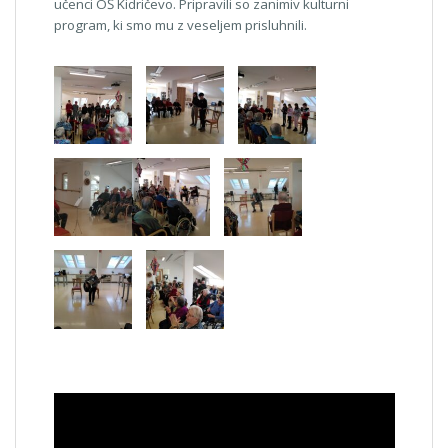
učenci OŠ Kidričevo. Pripravili so zanimiv kulturni
program, ki smo mu z veseljem prisluhnili.
Predvajalnik
videa