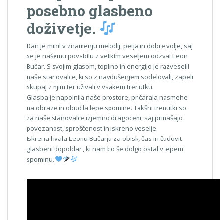
posebno glasbeno
doživetje.
Dan je minil v znamenju melodij, petja in dobre volje, saj
se je našemu povabilu z velikim veseljem odzval Leon
Bučar. S svojim glasom, toplino in energijo je razveselil
naše stanovalce, ki so z navdušenjem sodelovali, zapeli
skupaj z njim ter uživali v vsakem trenutku.
Glasba je napolnila naše prostore, pričarala nasmehe
na obraze in obudila lepe spomine. Takšni trenutki so
za naše stanovalce izjemno dragoceni, saj prinašajo
povezanost, sproščenost in iskreno veselje.
Iskrena hvala Leonu Bučarju za obisk, čas in čudovit
glasbeni dopoldan, ki nam bo še dolgo ostal v lepem
spominu.