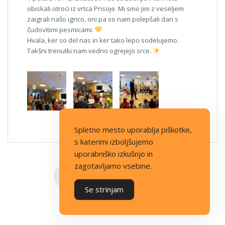
obiskali otroci iz vrtca Prisoje. Mi smo jim z veseljem
zaigrali našo igrico, oni pa so nam polepšali dan s
čudovitimi pesmicami.
Hvala, ker so del nas in ker tako lepo sodelujemo.
Takšni trenutki nam vedno ogrejejo srce.
Spletno mesto uporablja piškotke,
s katerimi izboljšujemo
uporabniško izkušnjo in
zagotavljamo vsebine.
Številčenje prispevkov
1
2
3
…
35
Se strinjam