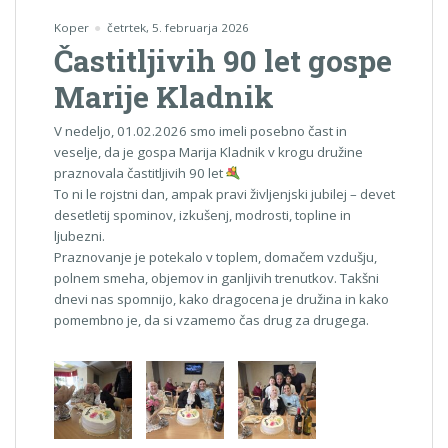
Koper
četrtek, 5. februarja 2026
Častitljivih 90 let gospe
Marije Kladnik
V nedeljo, 01.02.2026 smo imeli posebno čast in
veselje, da je gospa Marija Kladnik v krogu družine
praznovala častitljivih 90 let
To ni le rojstni dan, ampak pravi življenjski jubilej – devet
desetletij spominov, izkušenj, modrosti, topline in
ljubezni.
Praznovanje je potekalo v toplem, domačem vzdušju,
polnem smeha, objemov in ganljivih trenutkov. Takšni
dnevi nas spomnijo, kako dragocena je družina in kako
pomembno je, da si vzamemo čas drug za drugega.