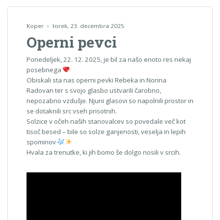
Koper
torek, 23. decembra 2025
Operni pevci
Ponedeljek, 22. 12. 2025, je bil za našo enoto res nekaj
posebnega
Obiskali sta nas operni pevki Rebeka in Norina
Radovan ter s svojo glasbo ustvarili čarobno,
nepozabno vzdušje. Njuni glasovi so napolnili prostor in
se dotaknili src vseh prisotnih.
Solzice v očeh naših stanovalcev so povedale več kot
tisoč besed – bile so solze ganjenosti, veselja in lepih
spominov
Hvala za trenutke, ki jih bomo še dolgo nosili v srcih.