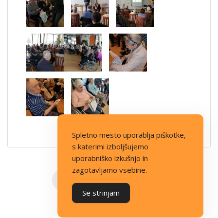
Spletno mesto uporablja piškotke,
s katerimi izboljšujemo
uporabniško izkušnjo in
zagotavljamo vsebine.
Številčenje prispevkov
1
…
52
53
54
Se strinjam