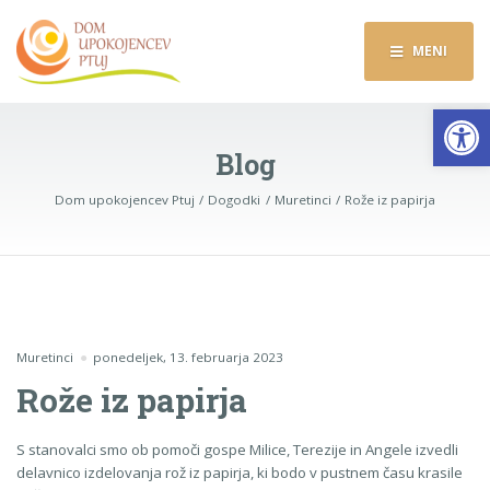
MENI
Op
Blog
Dom upokojencev Ptuj
Dogodki
Muretinci
Rože iz papirja
Muretinci
ponedeljek, 13. februarja 2023
Rože iz papirja
S stanovalci smo ob pomoči gospe Milice, Terezije in Angele izvedli
delavnico izdelovanja rož iz papirja, ki bodo v pustnem času krasile