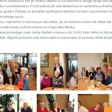
in sodelavca. Ker jih vedno vabimo le na delovne in druge akcije smo jih t
le v enoti Muretinci. Pozdravili sta jih tudi direktorica in namestnica direkt
 se gradi v Žabjaku in povabila upokojene delavke na kavo v jesenskem ča
 ženskega spola.
ov, nasmehov in beseda je tako tekla, da se občasno nismo niti slišali. Bili 
novalki enote, kuharica Barica in negovalka Minka.
anja ponavljajo vsak zadnji četrtek v mesecu ob 10.00. Kdor lahko in želi pr
Vključili pa bomo tudi stanovalke in stanovalce, ki se bodo želeli družiti a