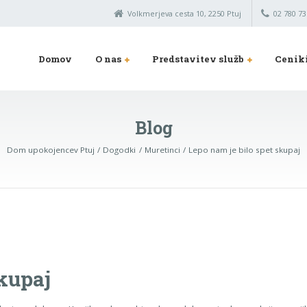
Volkmerjeva cesta 10, 2250 Ptuj
02 780 73
Domov
O nas
Predstavitev služb
Cenik
Blog
Dom upokojencev Ptuj
Dogodki
Muretinci
Lepo nam je bilo spet skupaj
skupaj