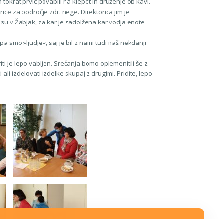
okrat prvič povabili na klepet in druženje ob kavi.
orice za področje zdr. nege. Direktorica jim je
su v Žabjak, za kar je zadolžena kar vodja enote
pa smo »ljudje«, saj je bil z nami tudi naš nekdanji
iti je lepo vabljen. Srečanja bomo oplemenitili še z
li izdelovati izdelke skupaj z drugimi. Pridite, lepo