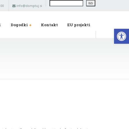
Išči
Išči
 00
info@domptuj.si
i
Dogodki
Kontakt
EU projekti
Op