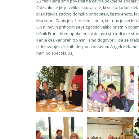
23.februarja smo povabili na kavo upokojene sodelavke 
Odzvalo se jih je veliko, skoraj vse, ki so kadarkoli dela
predstavila zadnjo domsko pridobitev, šesto enoto, ki
Muretinci. Zapis je v ženskem spolu, ker nas je večina
Ob njihovih prihodih se je zgodilo veliko pristnih objem
hišnik Franc. Med upokojenimi delavci sta tudi dve sta
Ker je čas kar prehitro minil smo dogovorili, da se sreč
izdelovanjem ročnih del pod vodstvom Angelce Hameršak. 
nam bo spet skupaj.