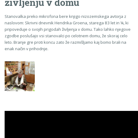
življenju v domu
Stanovalka preko mikrofona bere knjigo nizozemskega avtorja z
naslovom: Skrivni dnevnik Hendrika Groena, starega 83 let in ¼, ki
pripoveduje o svojih prigodah življenja v domu. Tako lahko njegove
zgodbe poslušajo vsi stanovalci po celotnem domu, že skoraj celo
leto. Branje gre proti koncu zato že razmišljamo kaj bomo brali na
enak način v prihodnje.