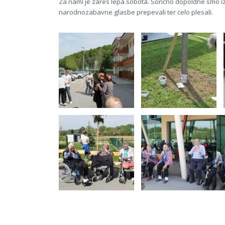
Za nami je zares lepa sobota. Sončno dopoldne smo izkor
narodnozabavne glasbe prepevali ter celo plesali.