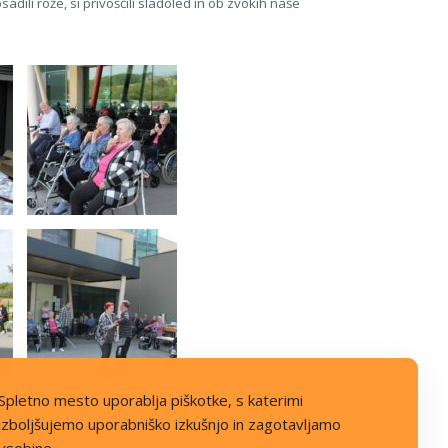
dili rože, si privoščili sladoled in ob zvokih naše
Spletno mesto uporablja piškotke, s katerimi
izboljšujemo uporabniško izkušnjo in zagotavljamo