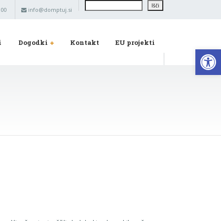
Išči
Išči
 00
info@domptuj.si
i
Dogodki
Kontakt
EU projekti
Op