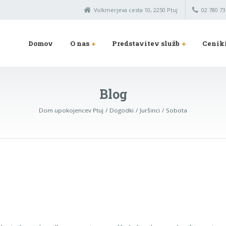
Volkmerjeva cesta 10, 2250 Ptuj
02 780 73
Domov
O nas
Predstavitev služb
Cenik
Blog
Dom upokojencev Ptuj
Dogodki
Juršinci
Sobota