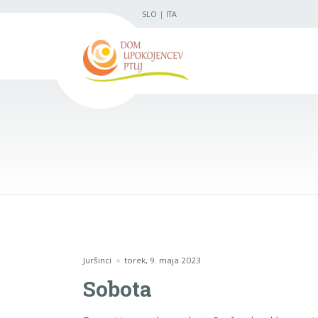
SLO
|
ITA
Juršinci
torek, 9. maja 2023
Sobota