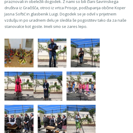
praznovali in obeležili dogodek. Z nami so bili člani šavrinskega
društva iz Gračišča, otroci iz vrtca Prisoje, podžupanja občine Koper
Jasna Softić in glasbenik Luigi. Dogodek se je odvil v prijetnem
vzdušju in po uradnem delu je sledila še pogostitev tako da za naše
stanovalce kot goste. Imeli smo se zares lepo.