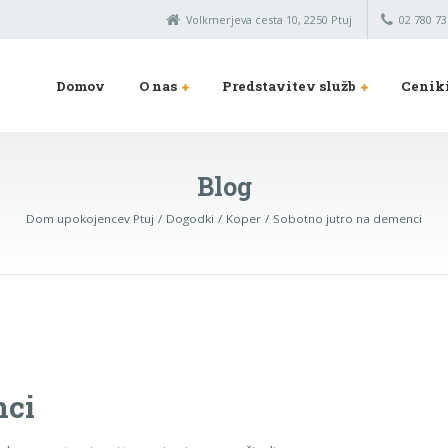
Volkmerjeva cesta 10, 2250 Ptuj
02 780 73
Domov
O nas
Predstavitev služb
Cenik
Blog
Dom upokojencev Ptuj
Dogodki
Koper
Sobotno jutro na demenci
nci