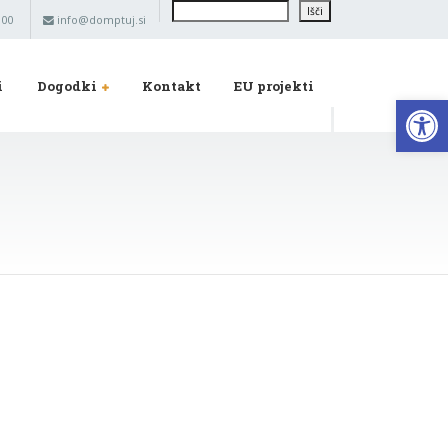
Išči
Išči
 00
info@domptuj.si
i
Dogodki
Kontakt
EU projekti
Op