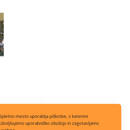
Spletno mesto uporablja piškotke, s katerimi
izboljšujemo uporabniško izkušnjo in zagotavljamo