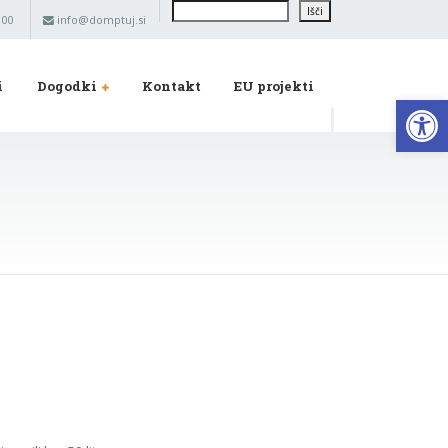
Išči
Išči
 00
info@domptuj.si
i
Dogodki
Kontakt
EU projekti
Op