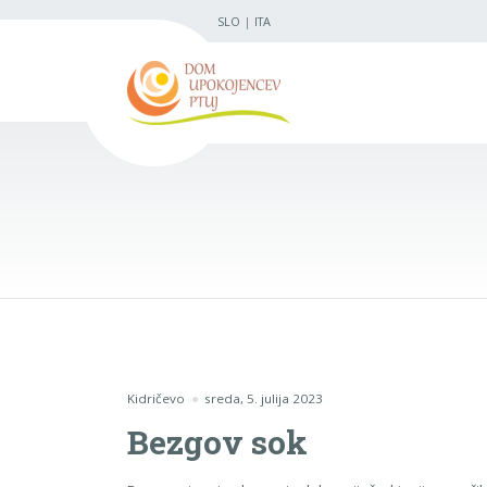
SLO
|
ITA
Kidričevo
sreda, 5. julija 2023
Bezgov sok