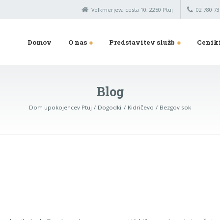
Volkmerjeva cesta 10, 2250 Ptuj
02 780 73
Domov
O nas
Predstavitev služb
Cenik
Blog
Dom upokojencev Ptuj
Dogodki
Kidričevo
Bezgov sok