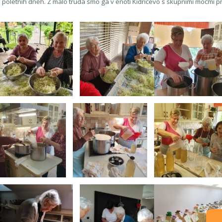
h poletnih dneh. Z malo truda smo ga v enoti Kidričevo s skupnimi močmi prip