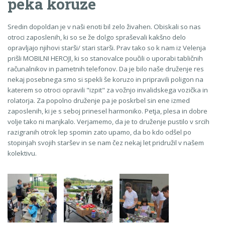
peka koruze
Sredin dopoldan je v naši enoti bil zelo živahen. Obiskali so nas
otroci zaposlenih, ki so se že dolgo spraševali kakšno delo
opravljajo njihovi starši/ stari starši. Prav tako so k nam iz Velenja
prišli MOBILNI HEROJI, ki so stanovalce poučili o uporabi tabličnih
računalnikov in pametnih telefonov. Da je bilo naše druženje res
nekaj posebnega smo si spekli še koruzo in pripravili poligon na
katerem so otroci opravili "izpit" za vožnjo invalidskega vozička in
rolatorja. Za popolno druženje pa je poskrbel sin ene izmed
zaposlenih, ki je s seboj prinesel harmoniko. Petja, plesa in dobre
volje tako ni manjkalo. Verjamemo, da je to druženje pustilo v srcih
razigranih otrok lep spomin zato upamo, da bo kdo odšel po
stopinjah svojih staršev in se nam čez nekaj let pridružil v našem
kolektivu.