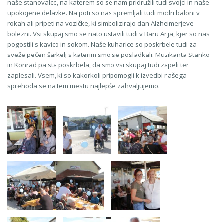
naše stanovalce, na katerem so se nam pridružili tudi svojci in naše
upokojene delavke. Na poti so nas spremljali tudi modri baloni v
rokah ali pripeti na vozičke, ki simbolizirajo dan Alzheimerjeve
bolezni. Vsi skupaj smo se nato ustavili tudi v Baru Anja, kjer so nas
pogostili s kavico in sokom. Naše kuharice so poskrbele tudi za
sveže pečen šarkelj s katerim smo se posladkali. Muzikanta Stanko
in Konrad pa sta poskrbela, da smo vsi skupaj tudi zapeli ter
zaplesali. Vsem, ki so kakorkoli pripomogli k izvedbi našega
sprehoda se na tem mestu najlepše zahvaljujemo.