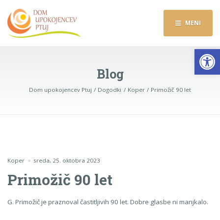
MENI
Op
Blog
Dom upokojencev Ptuj
Dogodki
Koper
Primožič 90 let
Koper
sreda, 25. oktobra 2023
Primožič 90 let
G. Primožič je praznoval častitljivih 90 let. Dobre glasbe ni manjkalo.