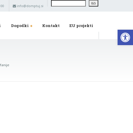
Išči
Išči
 00
info@domptuj.si
i
Dogodki
Kontakt
EU projekti
Op
fanije