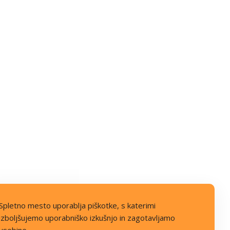
Spletno mesto uporablja piškotke, s katerimi
izboljšujemo uporabniško izkušnjo in zagotavljamo