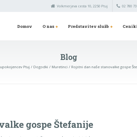
Volkmerjeva cesta 10, 2250 Ptuj
02 780 73
Domov
O nas
Predstavitev služb
Cenik
Blog
upokojencev Ptuj
Dogodki
Muretinci
Rojstni dan naše stanovalke gospe Šte
valke gospe Štefanije