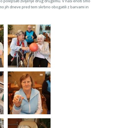
o polepšati življenje drug drugemu. V naši enoti smo
o jih dneve pred tem skrbno obogatili z barvami in