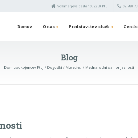
Volkmerjeva cesta 10, 2250 Ptuj
02 780 73
Domov
O nas
Predstavitev služb
Cenik
Blog
Dom upokojencev Ptuj
Dogodki
Muretinci
Mednarodni dan prijaznosti
nosti