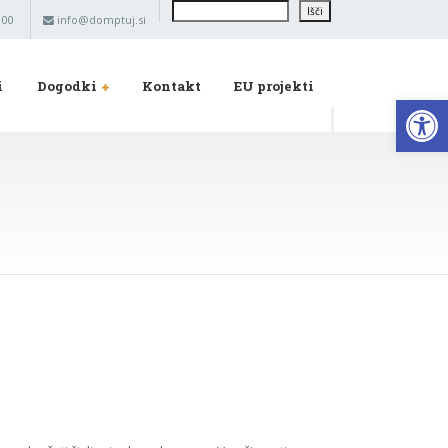
Išči
Išči
 00
info@domptuj.si
i
Dogodki
Kontakt
EU projekti
Op