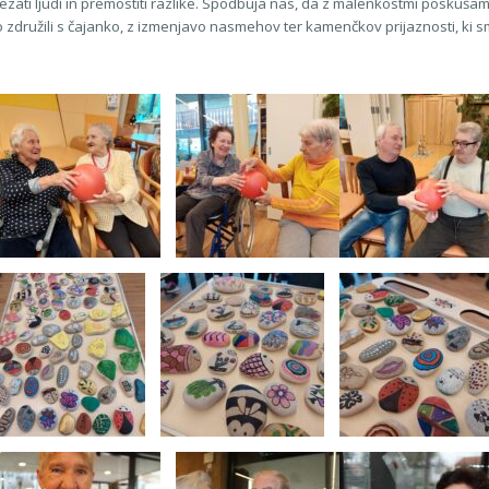
ezati ljudi in premostiti razlike. Spodbuja nas, da z malenkostmi poskušam
ružili s čajanko, z izmenjavo nasmehov ter kamenčkov prijaznosti, ki sm