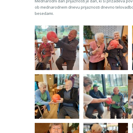
Mednarodni dan prijaznosti je dan, ki si prizadeva pov
ob mednarodnem dnevu prijaznosti dnevno telovadbo zd
besedami.