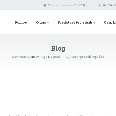
Volkmerjeva cesta 10, 2250 Ptuj
02 780 73
Domov
O nas
Predstavitev služb
Cenik
Blog
Dom upokojencev Ptuj
Dogodki
Ptuj
Sejanje Božičnega žita