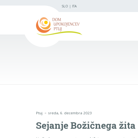
SLO
|
ITA
Ptuj
sreda, 6. decembra 2023
Sejanje Božičnega žita