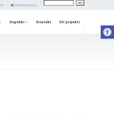
Išči
Išči
 00
info@domptuj.si
i
Dogodki
Kontakt
EU projekti
Op