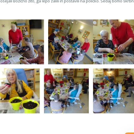
jali Božično žito, ga lepo zalili in postavili na poličko. Sedaj bomo skrbno