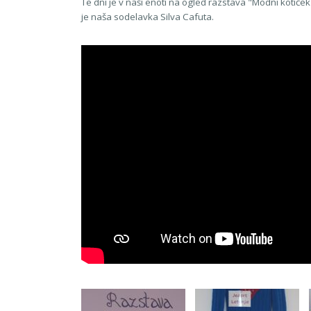
Te dni je v naši enoti na ogled razstava "Modni kotiče
je naša sodelavka Silva Cafuta.