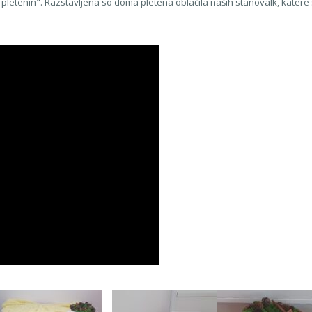
k pletenin". Razstavljena so doma pletena oblačila naših stanovalk, katere 