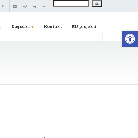
Išči
Išči
 00
info@domptuj.si
i
Dogodki
Kontakt
EU projekti
Op