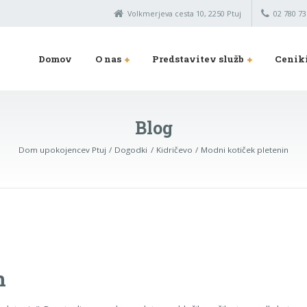
Volkmerjeva cesta 10, 2250 Ptuj
02 780 73
Domov
O nas
Predstavitev služb
Cenik
Blog
Dom upokojencev Ptuj
Dogodki
Kidričevo
Modni kotiček pletenin
n