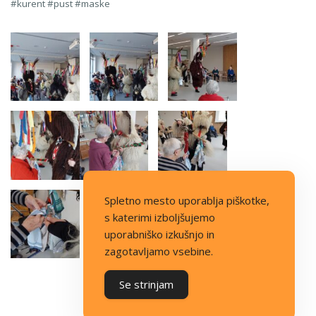
#kurent #pust #maske
Spletno mesto uporablja piškotke,
s katerimi izboljšujemo
uporabniško izkušnjo in
zagotavljamo vsebine.
Se strinjam