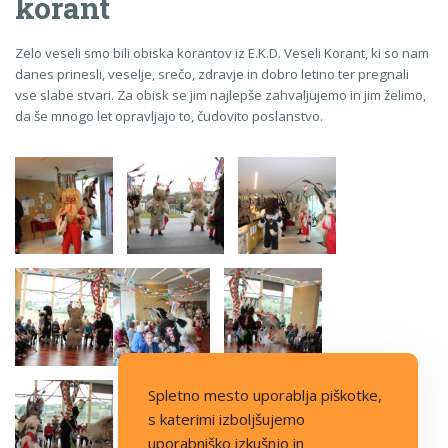
korant
Zelo veseli smo bili obiska korantov iz E.K.D. Veseli Korant, ki so nam
danes prinesli, veselje, srečo, zdravje in dobro letino ter pregnali
vse slabe stvari. Za obisk se jim najlepše zahvaljujemo in jim želimo,
da še mnogo let opravljajo to, čudovito poslanstvo.
Spletno mesto uporablja piškotke,
s katerimi izboljšujemo
uporabniško izkušnjo in