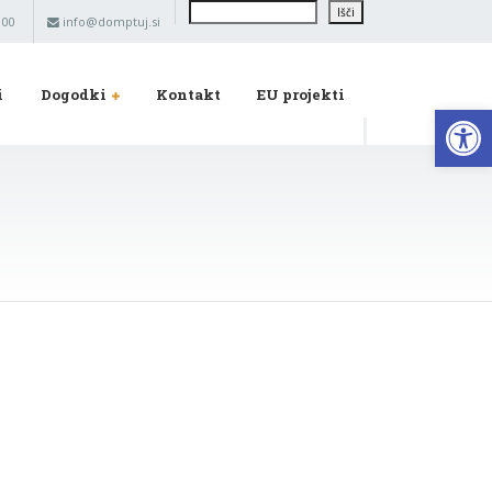
Išči
Išči
 00
info@domptuj.si
i
Dogodki
Kontakt
EU projekti
Op