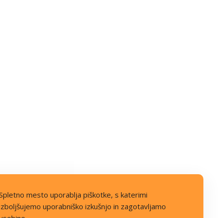
Spletno mesto uporablja piškotke, s katerimi
izboljšujemo uporabniško izkušnjo in zagotavljamo