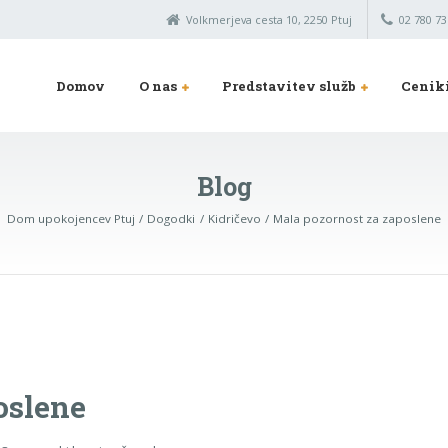
Volkmerjeva cesta 10, 2250 Ptuj
02 780 73
Domov
O nas
Predstavitev služb
Cenik
Blog
Dom upokojencev Ptuj
Dogodki
Kidričevo
Mala pozornost za zaposlene
oslene