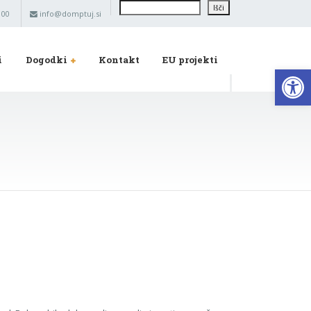
Išči
Išči
 00
info@domptuj.si
i
Dogodki
Kontakt
EU projekti
Op