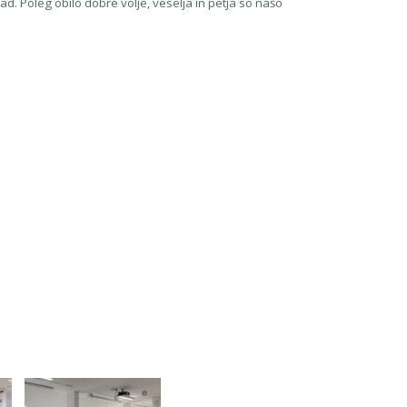
d. Poleg obilo dobre volje, veselja in petja so našo