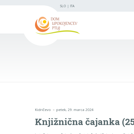
SLO
|
ITA
Kidričevo
petek, 29. marca 2024
Knjižnična čajanka (25