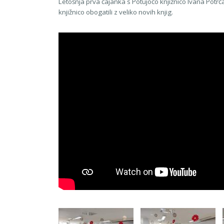
Letošnja prva čajanka s Potujočo knjižnico Ivana Potrča
knjižnico obogatili z veliko novih knjig.