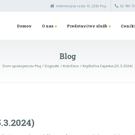
Volkmerjeva cesta 10, 2250 Ptuj
02 780 73
Domov
O nas
Predstavitev služb
Cenik
Blog
Dom upokojencev Ptuj
Dogodki
Kidričevo
Knjižnična čajanka (25.3.2024)
.3.2024)