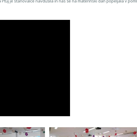
 Ptuj je stanovalce navdušila in nas še na materinski dan popeljala v pomla