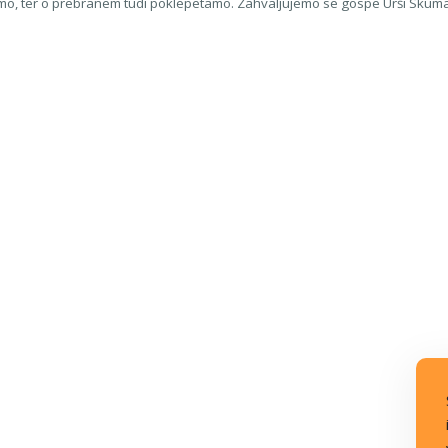
emo, ter o prebranem tudi poklepetamo. Zahvaljujemo se gospe Urši Skumav