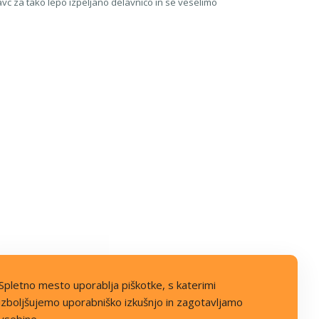
c za tako lepo izpeljano delavnico in se veselimo
Spletno mesto uporablja piškotke, s katerimi
izboljšujemo uporabniško izkušnjo in zagotavljamo