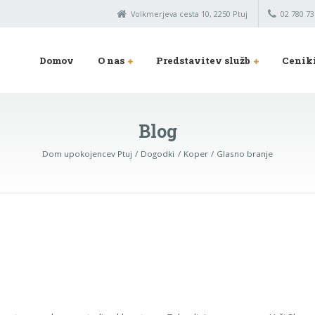
Volkmerjeva cesta 10, 2250 Ptuj
02 780 73
Domov
O nas
Predstavitev služb
Cenik
Blog
Dom upokojencev Ptuj
Dogodki
Koper
Glasno branje