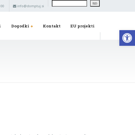
Išči
Išči
 00
info@domptuj.si
i
Dogodki
Kontakt
EU projekti
Op