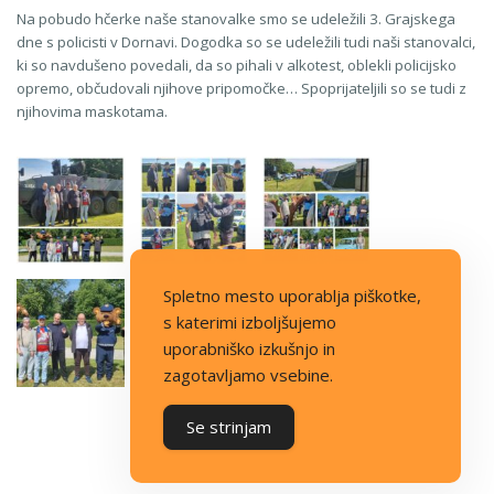
Na pobudo hčerke naše stanovalke smo se udeležili 3. Grajskega
dne s policisti v Dornavi. Dogodka so se udeležili tudi naši stanovalci,
ki so navdušeno povedali, da so pihali v alkotest, oblekli policijsko
opremo, občudovali njihove pripomočke… Spoprijateljili so se tudi z
njihovima maskotama.
Spletno mesto uporablja piškotke,
s katerimi izboljšujemo
uporabniško izkušnjo in
zagotavljamo vsebine.
Se strinjam