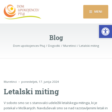
MENI
Op
Blog
Dom upokojencev Ptuj
Dogodki
Muretinci
Letalski miting
Muretinci
ponedeljek, 17. junija 2024
Letalski miting
V soboto smo se s stanovalci udeležili letalskega mitinga, ki je
potekal v Moškanjcih. Navduševali smo se nad razstavljenimi letali in