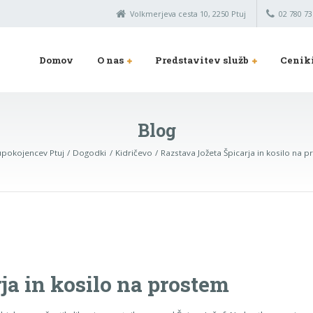
Volkmerjeva cesta 10, 2250 Ptuj
02 780 73
Domov
O nas
Predstavitev služb
Cenik
Blog
pokojencev Ptuj
Dogodki
Kidričevo
Razstava Jožeta Špicarja in kosilo na 
ja in kosilo na prostem