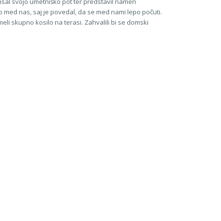
orisal svojo umetniško pot ter predstavil namen
 med nas, saj je povedal, da se med nami lepo počuti.
eli skupno kosilo na terasi. Zahvalili bi se domski