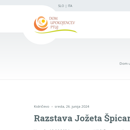
SLO
|
ITA
Dom u
Kidričevo
sreda, 26. junija 2024
Razstava Jožeta Špicar