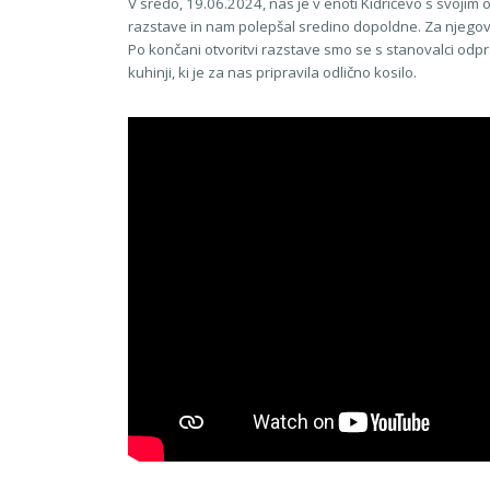
V sredo, 19.06.2024, nas je v enoti Kidričevo s svojim 
razstave in nam polepšal sredino dopoldne. Za njegov
Po končani otvoritvi razstave smo se s stanovalci odpra
kuhinji, ki je za nas pripravila odlično kosilo.