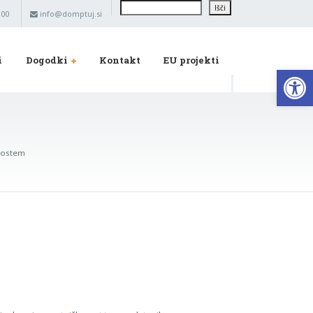
Išči
Išči
 00
info@domptuj.si
i
Dogodki
Kontakt
EU projekti
Op
prostem