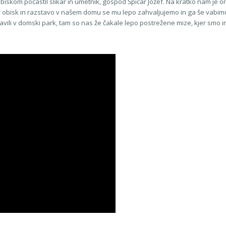
obiskom počastil slikar in umetnik, gospod Špicar Jožef. Na kratko nam je 
 obisk in razstavo v našem domu se mu lepo zahvaljujemo in ga še vabimo
vili v domski park, tam so nas že čakale lepo postrežene mize, kjer smo im