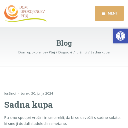
MENI
Op
Blog
Dom upokojencev Ptuj
Dogodki
Juršinci
Sadna kupa
Juršinci
torek, 30. julija 2024
Sadna kupa
Pa smo spet pri vročini in smo rekli, da bi se osvežili s sadno solato,
ki smo ji dodali sladoled in smetano.