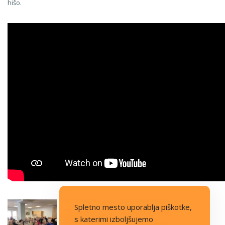
hišo.
Spletno mesto uporablja piškotke,
s katerimi izboljšujemo