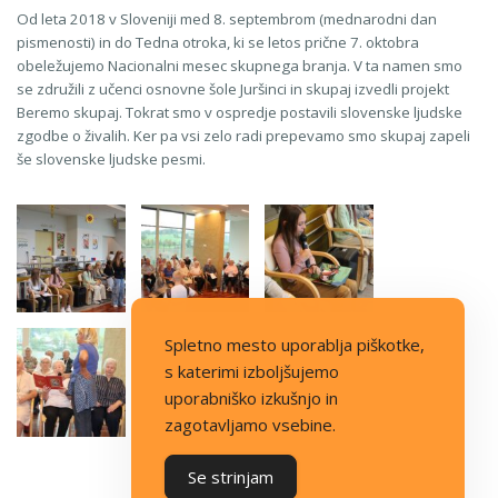
Od leta 2018 v Sloveniji med 8. septembrom (mednarodni dan
pismenosti) in do Tedna otroka, ki se letos prične 7. oktobra
obeležujemo Nacionalni mesec skupnega branja. V ta namen smo
se združili z učenci osnovne šole Juršinci in skupaj izvedli projekt
Beremo skupaj. Tokrat smo v ospredje postavili slovenske ljudske
zgodbe o živalih. Ker pa vsi zelo radi prepevamo smo skupaj zapeli
še slovenske ljudske pesmi.
Spletno mesto uporablja piškotke,
s katerimi izboljšujemo
uporabniško izkušnjo in
zagotavljamo vsebine.
Se strinjam