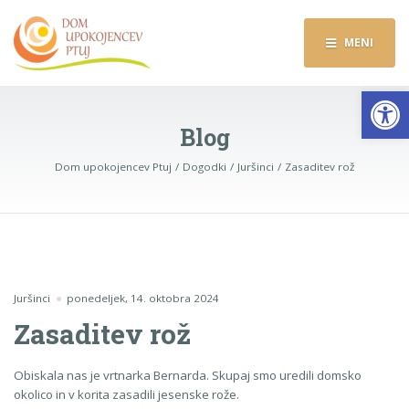
MENI
Op
Blog
Dom upokojencev Ptuj
Dogodki
Juršinci
Zasaditev rož
Juršinci
ponedeljek, 14. oktobra 2024
Zasaditev rož
Obiskala nas je vrtnarka Bernarda. Skupaj smo uredili domsko
okolico in v korita zasadili jesenske rože.