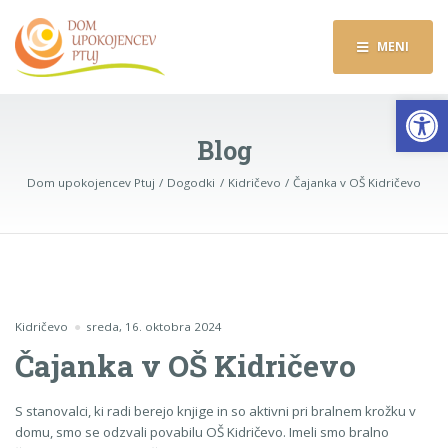
MENI
Op
Blog
Dom upokojencev Ptuj
Dogodki
Kidričevo
Čajanka v OŠ Kidričevo
Kidričevo
sreda, 16. oktobra 2024
Čajanka v OŠ Kidričevo
S stanovalci, ki radi berejo knjige in so aktivni pri bralnem krožku v
domu, smo se odzvali povabilu OŠ Kidričevo. Imeli smo bralno