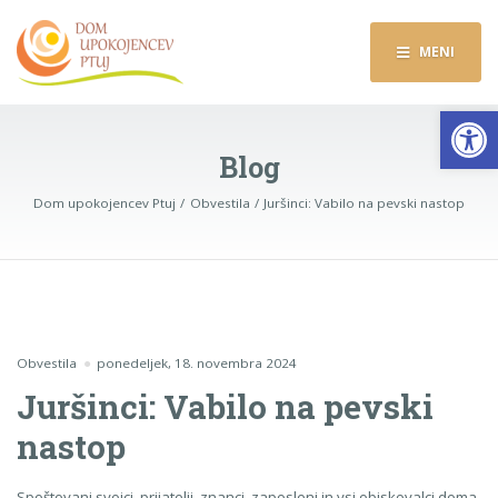
MENI
Op
Blog
Dom upokojencev Ptuj
Obvestila
Juršinci: Vabilo na pevski nastop
Obvestila
ponedeljek, 18. novembra 2024
Juršinci: Vabilo na pevski
nastop
Spoštovani svojci, prijatelji, znanci, zaposleni in vsi obiskovalci doma