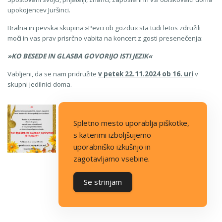
upokojencev Juršinci.
Bralna in pevska skupina »Pevci ob gozdu« sta tudi letos združili
moči in vas prav prisrčno vabita na koncert z gosti presenečenja:
»KO BESEDE IN GLASBA GOVORIJO ISTI JEZIK«
Vabljeni, da se nam pridružite
v petek 22.11.2024 ob 16. uri
v
skupni jedilnici doma.
Spletno mesto uporablja piškotke,
s katerimi izboljšujemo
uporabniško izkušnjo in
zagotavljamo vsebine.
Se strinjam