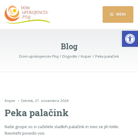
MENI
Op
Blog
Dom upokojencev Ptuj
Dogodki
Koper
Peka palačink
Koper
četrtek, 21. novembra 2024
Peka palačink
Naše gospe so si zaželele sladkih palačink in smo se jih lotile.
Nasmehi povedo vse.