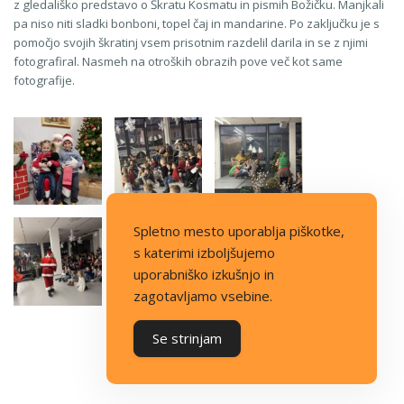
z gledališko predstavo o Škratu Kosmatu in pismih Božičku. Manjkali
pa niso niti sladki bonboni, topel čaj in mandarine. Po zaključku je s
pomočjo svojih škratinj vsem prisotnim razdelil darila in se z njimi
fotografiral. Nasmeh na otroških obrazih pove več kot same
fotografije.
Spletno mesto uporablja piškotke,
s katerimi izboljšujemo
uporabniško izkušnjo in
zagotavljamo vsebine.
Se strinjam