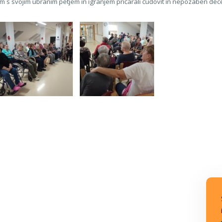
m s svojim ubranim petjem in igranjem pričarali čudovit in nepozaben dec