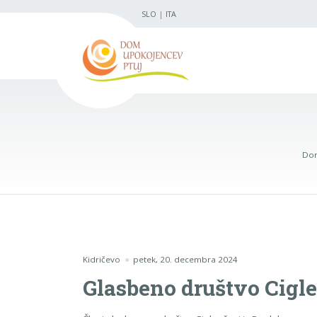
SLO
|
ITA
Dom
Kidričevo
petek, 20. decembra 2024
Glasbeno društvo Cigl