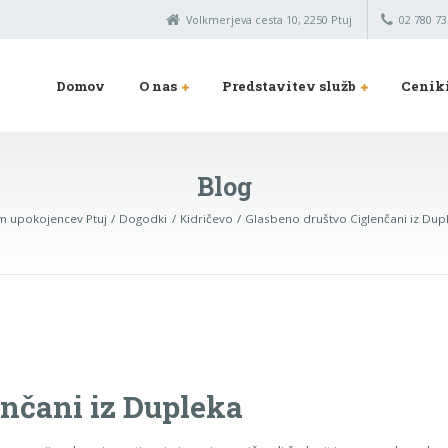
Volkmerjeva cesta 10, 2250 Ptuj
02 780 73
Domov
O nas
Predstavitev služb
Cenik
Blog
 upokojencev Ptuj
Dogodki
Kidričevo
Glasbeno društvo Ciglenčani iz Dup
enčani iz Dupleka