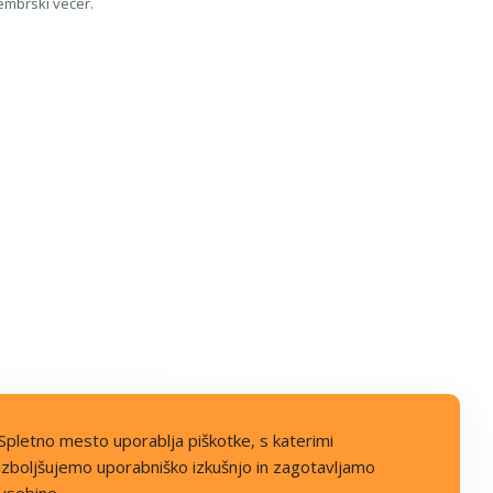
embrski večer.
Spletno mesto uporablja piškotke, s katerimi
izboljšujemo uporabniško izkušnjo in zagotavljamo