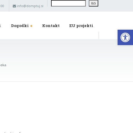
Išči
Išči
 00
info@domptuj.si
i
Dogodki
Kontakt
EU projekti
Op
leka