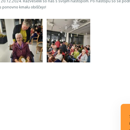
 20.12.2024. Razveselili so nas s svojim nastopom. Po nastopu so se podru
nas ponovno kmalu obiščejo!