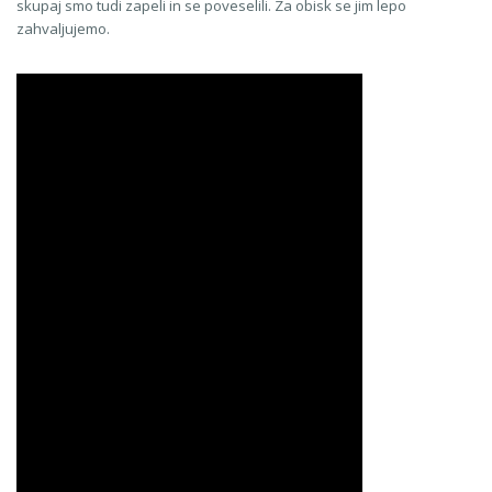
skupaj smo tudi zapeli in se poveselili. Za obisk se jim lepo
zahvaljujemo.