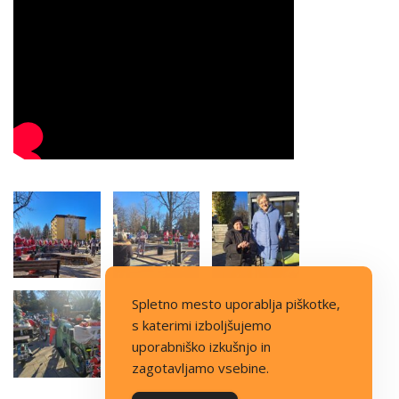
Spletno mesto uporablja piškotke,
s katerimi izboljšujemo
uporabniško izkušnjo in
zagotavljamo vsebine.