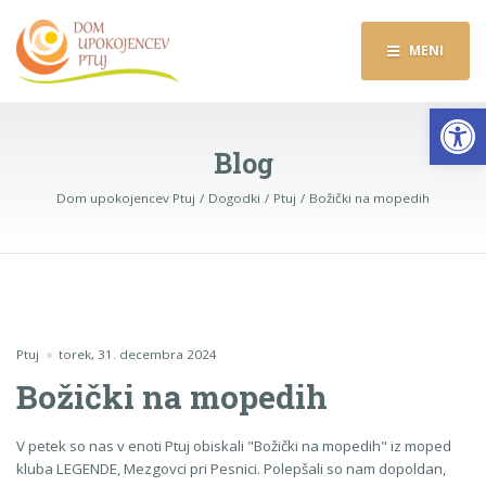
MENI
Op
Blog
Dom upokojencev Ptuj
Dogodki
Ptuj
Božički na mopedih
Ptuj
torek, 31. decembra 2024
Božički na mopedih
V petek so nas v enoti Ptuj obiskali "Božički na mopedih" iz moped
kluba LEGENDE, Mezgovci pri Pesnici. Polepšali so nam dopoldan,