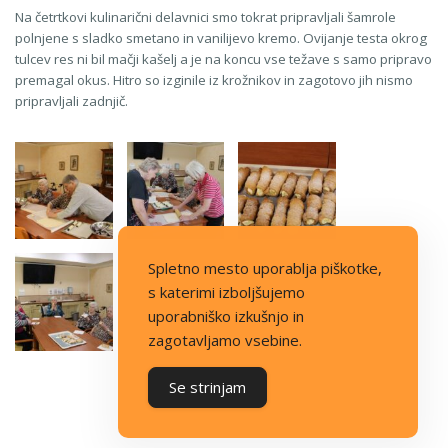
Na četrtkovi kulinarični delavnici smo tokrat pripravljali šamrole
polnjene s sladko smetano in vanilijevo kremo. Ovijanje testa okrog
tulcev res ni bil mačji kašelj a je na koncu vse težave s samo pripravo
premagal okus. Hitro so izginile iz krožnikov in zagotovo jih nismo
pripravljali zadnjič.
Spletno mesto uporablja piškotke,
s katerimi izboljšujemo
uporabniško izkušnjo in
zagotavljamo vsebine.
Se strinjam