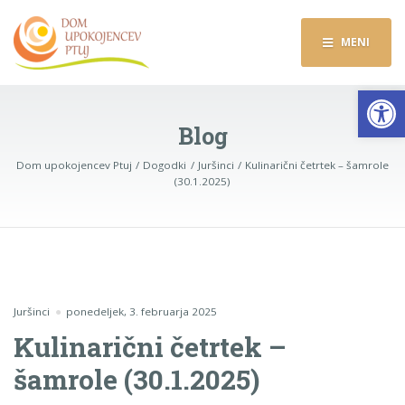
MENI
Op
Blog
Dom upokojencev Ptuj
Dogodki
Juršinci
Kulinarični četrtek – šamrole
(30.1.2025)
Juršinci
ponedeljek, 3. februarja 2025
Kulinarični četrtek –
šamrole (30.1.2025)