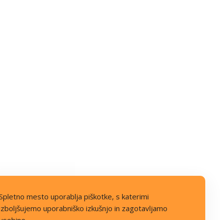
Spletno mesto uporablja piškotke, s katerimi
izboljšujemo uporabniško izkušnjo in zagotavljamo