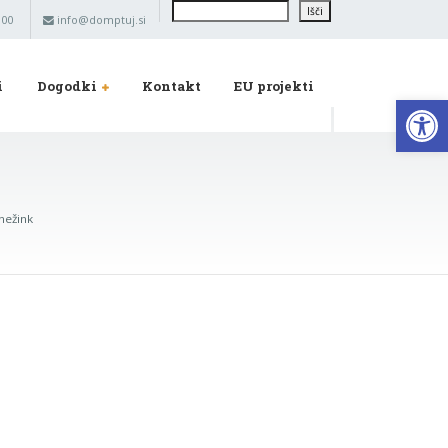
Išči
Išči
 00
info@domptuj.si
i
Dogodki
Kontakt
EU projekti
Op
nežink