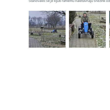
Stanovalec se je kljub rahlemu naletavnaju snežink od