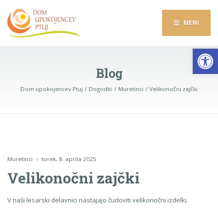
MENI
Op
Blog
Dom upokojencev Ptuj
Dogodki
Muretinci
Velikonočni zajčki
Muretinci
torek, 8. aprila 2025
Velikonočni zajčki
V naši lesarski delavnici nastajajo čudoviti velikonočni izdelki.