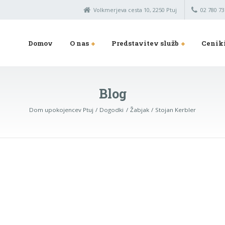
Volkmerjeva cesta 10, 2250 Ptuj
02 780 73
Domov
O nas
Predstavitev služb
Cenik
Blog
Dom upokojencev Ptuj
Dogodki
Žabjak
Stojan Kerbler