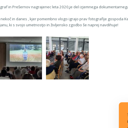
ograf in Prešernov nagrajenec leta 2020,je del izjemnega dokumentarnega f
je nekoč in danes , kjer pomembno vlogo igrajo prav fotografije gospoda Ke
janu, ki s svojo umetnostjo in življensko zgodbo še naprej navdihuje!