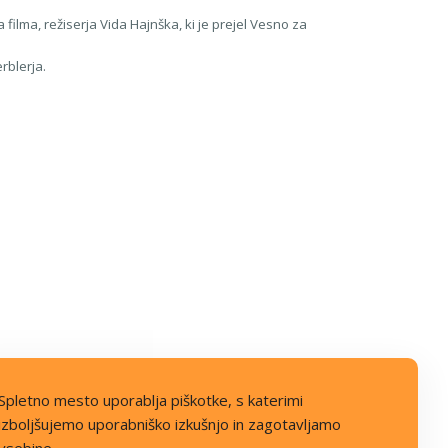
ilma, režiserja Vida Hajnška, ki je prejel Vesno za
rblerja.
Spletno mesto uporablja piškotke, s katerimi
izboljšujemo uporabniško izkušnjo in zagotavljamo