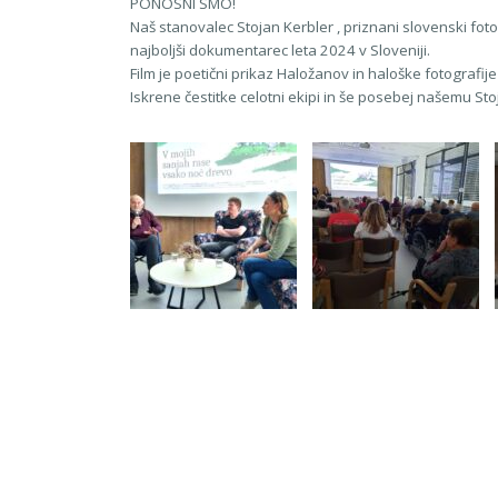
PONOSNI SMO!
Naš stanovalec Stojan Kerbler , priznani slovenski fot
najboljši dokumentarec leta 2024 v Sloveniji.
Film je poetični prikaz Haložanov in haloške fotografi
Iskrene čestitke celotni ekipi in še posebej našemu Sto