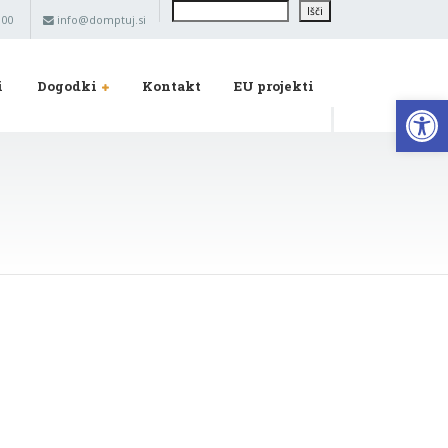
Išči
Išči
 00
info@domptuj.si
i
Dogodki
Kontakt
EU projekti
Op