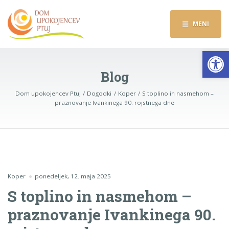
MENI
Op
Blog
Dom upokojencev Ptuj
Dogodki
Koper
S toplino in nasmehom –
praznovanje Ivankinega 90. rojstnega dne
Koper
ponedeljek, 12. maja 2025
S toplino in nasmehom –
praznovanje Ivankinega 90.